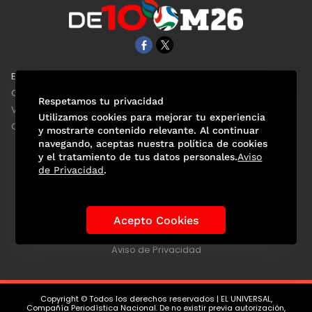
EL UNIVERSAL
Aviso Oportuno
Clase
Obituarios
Respetamos tu privacidad
ViveUSA
Consultas
Utilizamos cookies para mejorar tu experiencia
Confabulario
y mostrarte contenido relevante. Al continuar
navegando, aceptas nuestra política de cookies
y el tratamiento de tus datos personales.
Aviso
de Privacidad
.
Selección Mexicana
Actualidad Mundialista
Historia de los Mundiales
Lo viral
Anécdotas Mundialistas
Acepto Cookies
Las Sedes
Las Figuras
Tendencias
Directorio
Consultas
Aviso de Privacidad
Copyright © Todos los derechos reservados | EL UNIVERSAL,
Compañía Periodística Nacional. De no existir previa autorización,