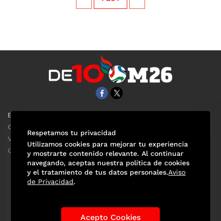
EL UNIVERSAL
Aviso Oportuno
Clase
Obituarios
Respetamos tu privacidad
ViveUSA
Consultas
Utilizamos cookies para mejorar tu experiencia
Confabulario
y mostrarte contenido relevante. Al continuar
navegando, aceptas nuestra política de cookies
y el tratamiento de tus datos personales.
Aviso
de Privacidad
.
Selección Mexicana
Actualidad Mundialista
Historia de los Mundiales
Lo viral
Anécdotas Mundialistas
Acepto Cookies