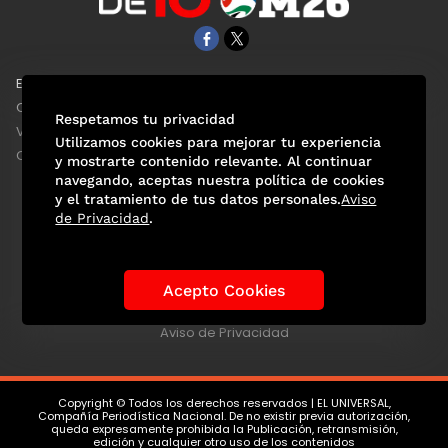
EL UNIVERSAL
Aviso Oportuno
Clase
Obituarios
Respetamos tu privacidad
ViveUSA
Consultas
Utilizamos cookies para mejorar tu experiencia
Confabulario
y mostrarte contenido relevante. Al continuar
navegando, aceptas nuestra política de cookies
y el tratamiento de tus datos personales.
Aviso
de Privacidad
.
Selección Mexicana
Actualidad Mundialista
Historia de los Mundiales
Lo viral
Anécdotas Mundialistas
Acepto Cookies
Las Sedes
Las Figuras
Tendencias
Directorio
Consultas
Aviso de Privacidad
Copyright © Todos los derechos reservados | EL UNIVERSAL,
Compañía Periodística Nacional. De no existir previa autorización,
queda expresamente prohibida la Publicación, retransmisión,
edición y cualquier otro uso de los contenidos