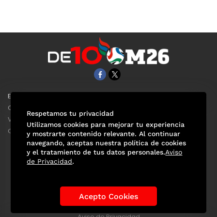
EL UNIVERSAL
Aviso Oportuno
Clase
Obituarios
Respetamos tu privacidad
ViveUSA
Consultas
Utilizamos cookies para mejorar tu experiencia
Confabulario
y mostrarte contenido relevante. Al continuar
navegando, aceptas nuestra política de cookies
y el tratamiento de tus datos personales.
Aviso
de Privacidad
.
Selección Mexicana
Actualidad Mundialista
Historia de los Mundiales
Lo viral
Anécdotas Mundialistas
Acepto Cookies
Las Sedes
Las Figuras
Tendencias
Directorio
Consultas
Aviso de Privacidad