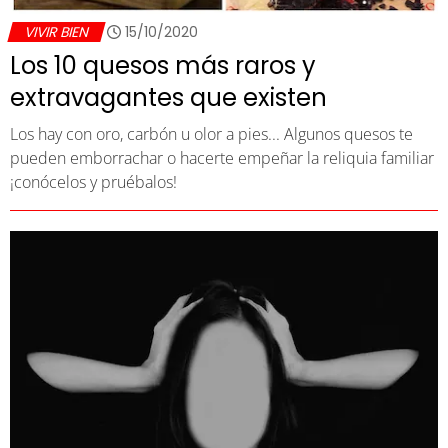
VIVIR BIEN
15/10/2020
Los 10 quesos más raros y
extravagantes que existen
Los hay con oro, carbón u olor a pies... Algunos quesos te
pueden emborrachar o hacerte empeñar la reliquia familiar
¡conócelos y pruébalos!