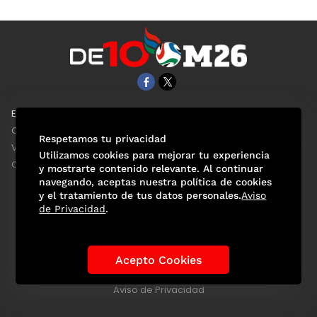
EL UNIVERSAL
Aviso Oportuno
Clase
Obituarios
Respetamos tu privacidad
ViveUSA
Consultas
Utilizamos cookies para mejorar tu experiencia
Confabulario
y mostrarte contenido relevante. Al continuar
navegando, aceptas nuestra política de cookies
y el tratamiento de tus datos personales.
Aviso
de Privacidad
.
Selección Mexicana
Actualidad Mundialista
Historia de los Mundiales
Lo viral
Anécdotas Mundialistas
Acepto Cookies
Las Sedes
Las Figuras
Tendencias
Directorio
Consultas
Aviso de Privacidad