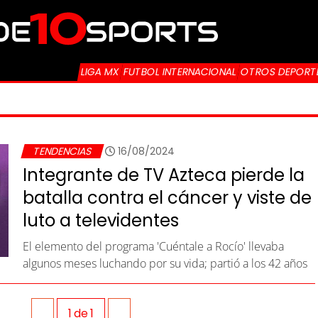
LIGA MX
FUTBOL INTERNACIONAL
OTROS DEPORT
TENDENCIAS
16/08/2024
Integrante de TV Azteca pierde la
batalla contra el cáncer y viste de
luto a televidentes
El elemento del programa 'Cuéntale a Rocío' llevaba
algunos meses luchando por su vida; partió a los 42 años
1
de
1