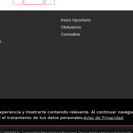
L
Aviso Oportuno
Obituarios
Consultas
o
xperiencia y mostrarte contenido relevante. Al continuar navega
y el tratamiento de tus datos personales.
Aviso de Privacidad
.
L UNIVERSAL, Compañía Periodística Nacional. De no existir previa autorización