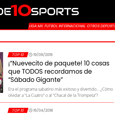
LIGA MX
FUTBOL INTERNACIONAL
OTROS DEPORT
TOP 10
19/09/2019
¡“Nuevecito de paquete! 10 cosas
que TODOS recordamos de
“Sábado Gigante”
Era el programa sabatino más exitoso y divertido… ¿Cómo
olvidar a “La Cuatro” o al “Chacal de la Trompeta”?
TOP 10
16/04/2018