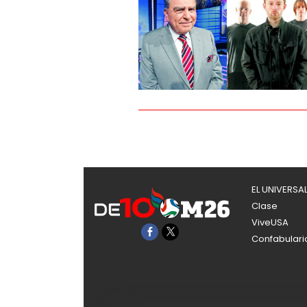
EL UNIVERSA
Clase
ViveUSA
Confabulari