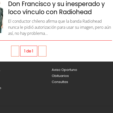
Don Francisco y su inesperado y
loco vínculo con Radiohead
El conductor chileno afirma que la banda Radiohead
nunca le pidió autorización para usar su imagen, pero aún
así, no hay problema...
1
de
1
L
Aviso Oportuno
Obituarios
Consultas
o