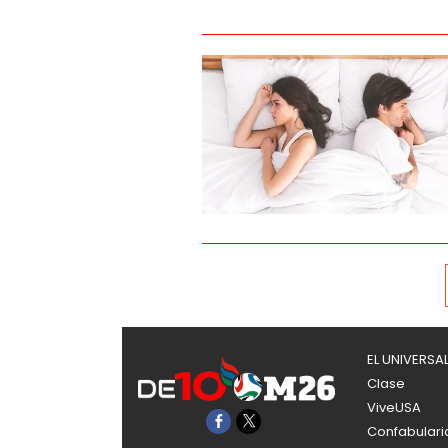
EL UNIVERSA
Clase
ViveUSA
Confabulari