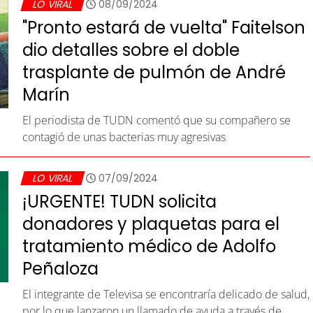
LO VIRAL
08/09/2024
"Pronto estará de vuelta" Faitelson
dio detalles sobre el doble
trasplante de pulmón de André
Marín
El periodista de TUDN comentó que su compañero se
contagió de unas bacterias muy agresivas
LO VIRAL
07/09/2024
¡URGENTE! TUDN solicita
donadores y plaquetas para el
tratamiento médico de Adolfo
Peñaloza
El integrante de Televisa se encontraría delicado de salud,
por lo que lanzaron un llamado de ayuda a través de