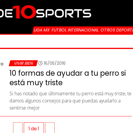
LIGA MX
FUTBOL INTERNACIONAL
OTROS DEPORT
VIVIR BIEN
16/05/2016
10 formas de ayudar a tu perro si
está muy triste
Si has notado que últimamente tu perro está muy triste, te
damos algunos consejos para que puedas ayudarlo a
sentirse mejor
1
de
1