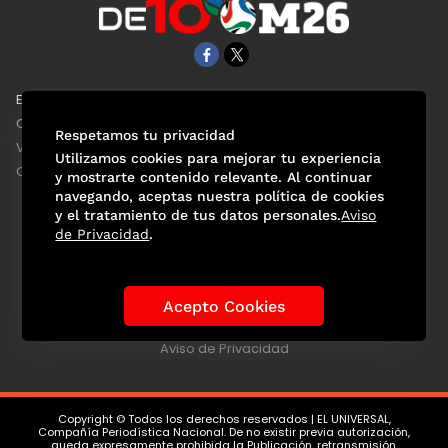
EL UNIVERSAL
Aviso Oportuno
Clase
Obituarios
Respetamos tu privacidad
ViveUSA
Consultas
Utilizamos cookies para mejorar tu experiencia
Confabulario
y mostrarte contenido relevante. Al continuar
navegando, aceptas nuestra política de cookies
y el tratamiento de tus datos personales.
Aviso
de Privacidad
.
Selección Mexicana
Actualidad Mundialista
Historia de los Mundiales
Lo viral
Anécdotas Mundialistas
Acepto Cookies
Las Sedes
Las Figuras
Tendencias
Directorio
Consultas
Aviso de Privacidad
Copyright © Todos los derechos reservados | EL UNIVERSAL,
Compañía Periodística Nacional. De no existir previa autorización,
queda expresamente prohibida la Publicación, retransmisión,