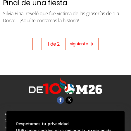
Pinal de una fiesta
Silvia Pinal reveló que fue víctima de las groserías de “La
Doña”… ¡Aquí te contamos la historia!
1
de
2
siguiente
EL UNIVERSAL
Aviso Oportuno
Clase
Obituarios
Respetamos tu privacidad
ViveUSA
Consultas
Utilizamos cookies para mejorar tu experiencia