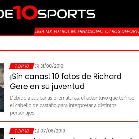
LIGA MX
FUTBOL INTERNACIONAL
OTROS DEPORT
TOP 10
31/08/2019
¡Sin canas! 10 fotos de Richard
Gere en su juventud
Debido a sus canas prematuras, el actor tuvo que teñirse
el cabello de castaño para interpretar a distintos
personajes
TOP 10
07/06/2019