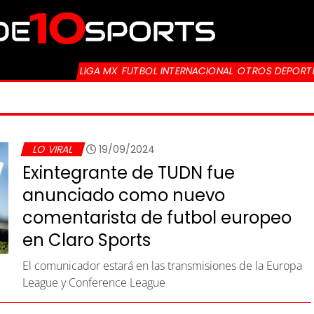
LIGA MX
FUTBOL INTERNACIONAL
OTROS DEPORT
LO VIRAL
19/09/2024
Exintegrante de TUDN fue
anunciado como nuevo
comentarista de futbol europeo
en Claro Sports
El comunicador estará en las transmisiones de la Europa
League y Conference League