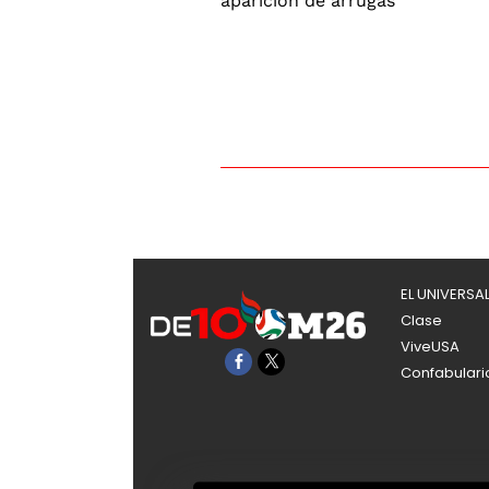
EL UNIVERSA
Clase
ViveUSA
Confabulari