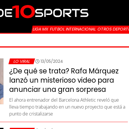
LIGA MX
FUTBOL INTERNACIONAL
OTROS DEPORT
LO VIRAL
13/05/2024
¿De qué se trata? Rafa Márquez
lanzó un misterioso video para
anunciar una gran sorpresa
El ahora entrenador del Barcelona Athletic reveló que
lleva tiempo trabajando en un nuevo proyecto que está a
punto de cristalizarse