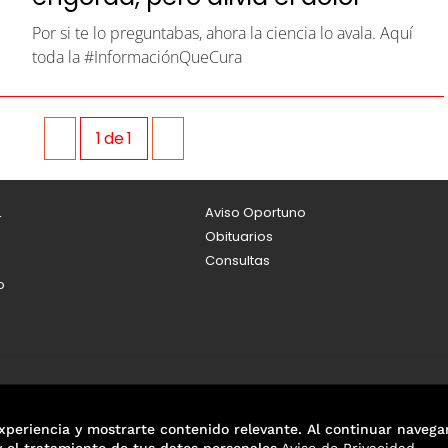
Por si te lo preguntabas, ahora la ciencia lo avala. Aquí
toda la #InformaciónQueCura
1
de
1
L
Aviso Oportuno
Obituarios
Consultas
o
xperiencia y mostrarte contenido relevante. Al continuar navega
y el tratamiento de tus datos personales.
Aviso de Privacidad
.