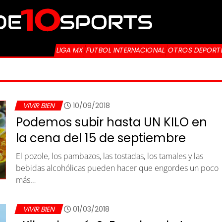
LIGA MX
FUTBOL INTERNACIONAL
OTROS DEPORT
VIVIR BIEN
10/09/2018
Podemos subir hasta UN KILO en
la cena del 15 de septiembre
El pozole, los pambazos, las tostadas, los tamales y las
bebidas alcohólicas pueden hacer que engordes un poco
más…
VIVIR BIEN
01/03/2018