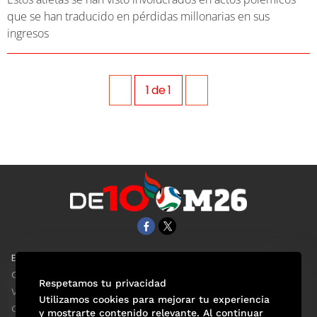
que se han traducido en pérdidas millonarias en sus
ingresos
1
de
1
EL UNIVERSAL
Aviso Oportuno
Clase
Obituarios
Respetamos tu privacidad
ViveUSA
Consultas
Utilizamos cookies para mejorar tu experiencia
Confabulario
y mostrarte contenido relevante. Al continuar