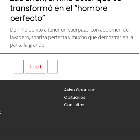
transformó en el “hombre
perfecto”
De niño bonito a tener un cuerpazo, con abdomen de
lavadero, sonrisa perfecta y mucho que demostrar en la
pantalla grande
1
de
1
L
Aviso Oportuno
Obituarios
Consultas
o