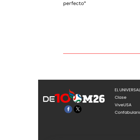
EL UNIVERSA
Clase
ViveUSA
Confabulari