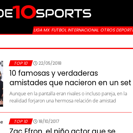
LIGA MX
FUTBOL INTERNACIONAL
OTROS DEPORT
TOP 10
22/05/2018
10 famosas y verdaderas
amistades que nacieron en un set
Aunque en la pantalla eran rivales o incluso pareja, en la
realidad forjaron una hermosa relación de amistad
TOP 10
18/10/2017
Zac Efron, el niño actor que se