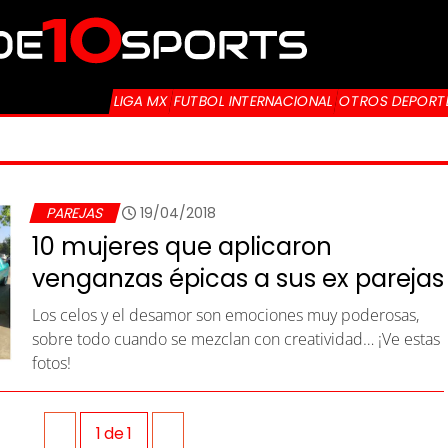
LIGA MX
FUTBOL INTERNACIONAL
OTROS DEPORT
PAREJAS
19/04/2018
10 mujeres que aplicaron
venganzas épicas a sus ex parejas
Los celos y el desamor son emociones muy poderosas,
sobre todo cuando se mezclan con creatividad… ¡Ve estas
fotos!
1
de
1