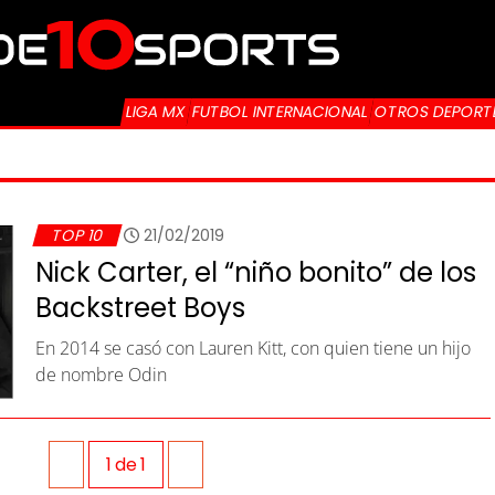
LIGA MX
FUTBOL INTERNACIONAL
OTROS DEPORT
TOP 10
21/02/2019
Nick Carter, el “niño bonito” de los
Backstreet Boys
En 2014 se casó con Lauren Kitt, con quien tiene un hijo
de nombre Odin
1
de
1