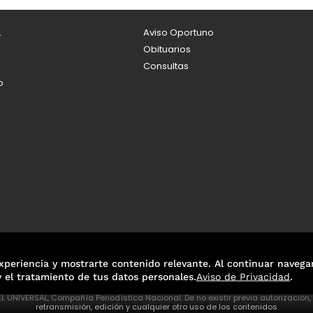
L
Aviso Oportuno
Obituarios
Consultas
o
xperiencia y mostrarte contenido relevante. Al continuar navega
y el tratamiento de tus datos personales.
Aviso de Privacidad
.
L UNIVERSAL, Compañía Periodística Nacional. De no existir previa autorización
retransmisión, edición y cualquier otro uso de los contenidos