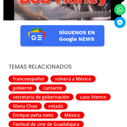
TEMAS RELACIONADOS
francoespañol
volverá a México
gobierno
cantante
secretaria de gobernación
caso Atenco
Manu Chao
vetado
Enrique peña nieto
México
Festival de cine de Guadalajara