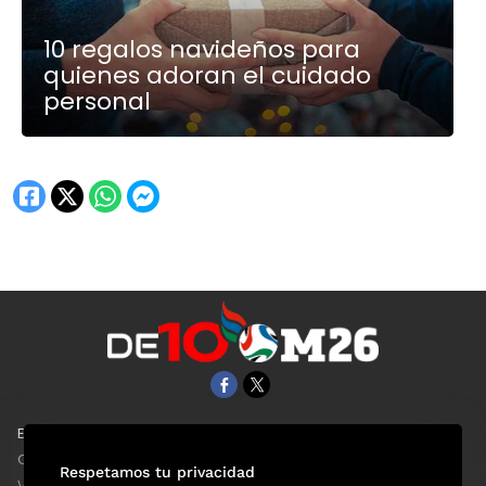
10 regalos navideños para
quienes adoran el cuidado
personal
EL UNIVERSAL
Aviso Oportuno
Clase
Obituarios
Respetamos tu privacidad
ViveUSA
Consultas