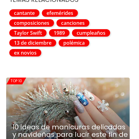
cantante
efemérides
composiciones
canciones
Taylor Swift
1989
cumpleaños
13 de diciembre
polémica
ex novios
TOP 10
10 ideas de manicuras delicadas
y navideñas para lucir este fin de