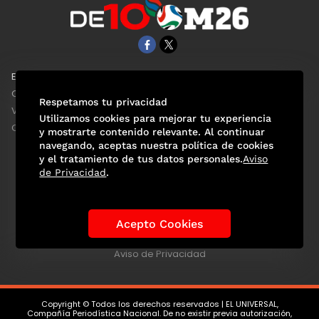
EL UNIVERSAL
Aviso Oportuno
Clase
Obituarios
Respetamos tu privacidad
ViveUSA
Consultas
Utilizamos cookies para mejorar tu experiencia
Confabulario
y mostrarte contenido relevante. Al continuar
navegando, aceptas nuestra política de cookies
y el tratamiento de tus datos personales.
Aviso
de Privacidad
.
Selección Mexicana
Actualidad Mundialista
Historia de los Mundiales
Lo viral
Anécdotas Mundialistas
Acepto Cookies
Las Sedes
Las Figuras
Tendencias
Directorio
Consultas
Aviso de Privacidad
Copyright © Todos los derechos reservados | EL UNIVERSAL,
Compañía Periodística Nacional. De no existir previa autorización,