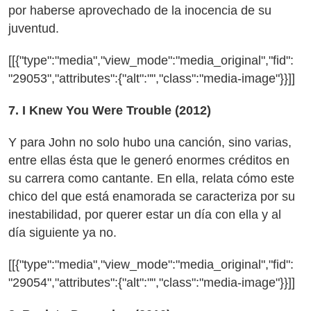
por haberse aprovechado de la inocencia de su
juventud.
[[{"type":"media","view_mode":"media_original","fid":
"29053","attributes":{"alt":"","class":"media-image"}}]]
7. I Knew You Were Trouble (2012)
Y para John no solo hubo una canción, sino varias,
entre ellas ésta que le generó enormes créditos en
su carrera como cantante. En ella, relata cómo este
chico del que está enamorada se caracteriza por su
inestabilidad, por querer estar un día con ella y al
día siguiente ya no.
[[{"type":"media","view_mode":"media_original","fid":
"29054","attributes":{"alt":"","class":"media-image"}}]]