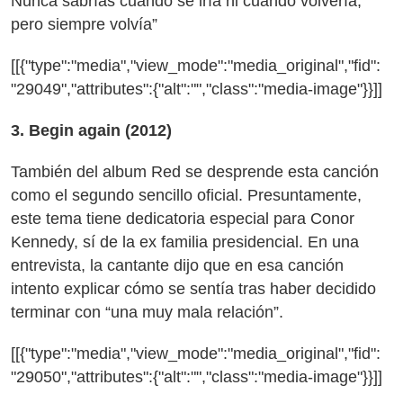
Nunca sabrías cuándo se iría ni cuándo volvería,
pero siempre volvía”
[[{"type":"media","view_mode":"media_original","fid":
"29049","attributes":{"alt":"","class":"media-image"}}]]
3. Begin again (2012)
También del album Red se desprende esta canción
como el segundo sencillo oficial. Presuntamente,
este tema tiene dedicatoria especial para Conor
Kennedy, sí de la ex familia presidencial. En una
entrevista, la cantante dijo que en esa canción
intento explicar cómo se sentía tras haber decidido
terminar con “una muy mala relación”.
[[{"type":"media","view_mode":"media_original","fid":
"29050","attributes":{"alt":"","class":"media-image"}}]]