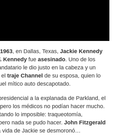
Video
 1963
, en Dallas, Texas,
Jackie Kennedy
F. Kennedy
fue
asesinado
. Uno de los
ndatario le dio justo en la cabeza y un
 el
traje Channel
de su esposa, quien lo
el mítico auto descapotado.
 presidencial a la explanada de Parkland, el
s, pero los médicos no podían hacer mucho.
tando lo imposible: traqueotomía,
 pero nada se pudo hacer.
John Fitzgerald
a vida de Jackie se desmoronó…