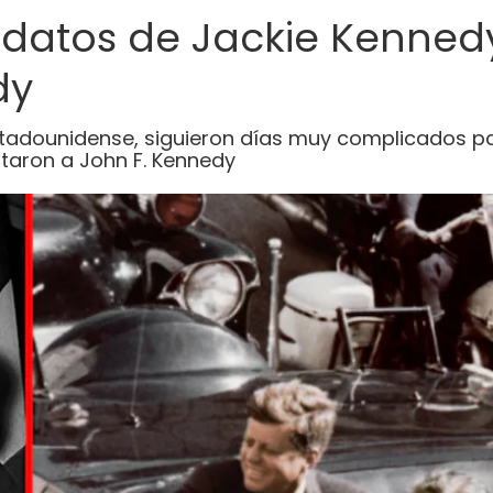
datos de Jackie Kennedy
dy
stadounidense, siguieron días muy complicados p
taron a John F. Kennedy