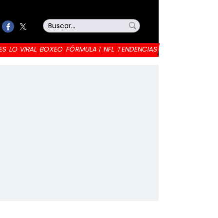
ES
LO VIRAL
BOXEO
FÓRMULA 1
NFL
TENDENCIAS