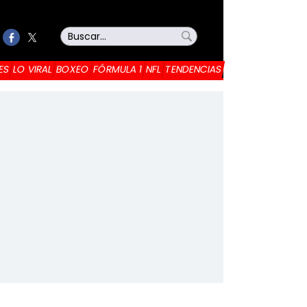
ES
LO VIRAL
BOXEO
FÓRMULA 1
NFL
TENDENCIAS