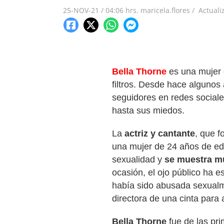
25-NOV-21
/
04:06 hrs.
maricela.flores /
Actuali
Bella Thorne
es una mujer q
filtros. Desde hace algunos
seguidores en redes sociale
hasta sus miedos.
La
actriz y cantante
, que f
una mujer de 24 años de ed
sexualidad y
se muestra mu
ocasión, el ojo público ha 
había sido abusada sexual
directora de una cinta para
Bella
Thorne
fue de las pr