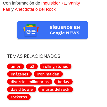
Con información de
Inquisidor 71
,
Vanity
Fair
y
Anecdotario del Rock
TEMAS RELACIONADOS
amor
u2
rolling stones
imágenes
iron maiden
divorcios millonarios
bodas
david bowie
musas del rock
rockeros