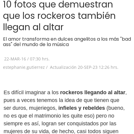
10 fotos que demuestran
que los rockeros también
llegan al altar
El amor transforma en dulces angelitos a los más "bad
ass" del mundo de la música
22-MAR-16
/
07:30 hrs.
estephanie.gutierrez /
Actualización
20-SEP-23
12:26 hrs.
Es difícil imaginar a los
rockeros llegando al altar
,
pues a veces tenemos la idea de que tienen que
ser duros, mujeriegos,
infieles y rebeldes
(bueno,
no es que el matrimonio les quite eso) pero no
siempre es así, logran ser conquistados por las
mujeres de su vida, de hecho, casi todos siguen