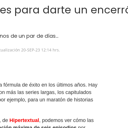
ales para darte un encerr
os de un par de días...
tualización
20-SEP-23
12:14 hrs.
 fórmula de éxito en los últimos años. Hay
n más las series largas, los capitulados
por ejemplo, para un maratón de historias
, de
Hipertextual
, podemos ver cómo las
ración máxima de seis episodios
por