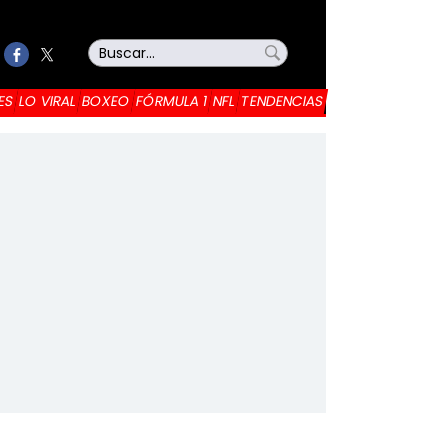
ES
LO VIRAL
BOXEO
FÓRMULA 1
NFL
TENDENCIAS