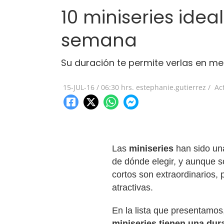
10 miniseries ide
semana
Su duración te permite verlas en men
15-JUL-16
/
06:30 hrs.
estephanie.gutierrez /
Ac
Las
miniseries
han sido una
de dónde elegir, y aunque so
cortos son extraordinarios, 
atractivas.
En la lista que presentamos
miniseries tienen una du