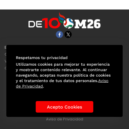
EL UNIVERSAL
Aviso Oportuno
Clase
Obituarios
Respetamos tu privacidad
ViveUSA
Consultas
Utilizamos cookies para mejorar tu experiencia
Confabulario
y mostrarte contenido relevante. Al continuar
navegando, aceptas nuestra política de cookies
y el tratamiento de tus datos personales.
Aviso
de Privacidad
.
Selección Mexicana
Actualidad Mundialista
Historia de los Mundiales
Lo viral
Anécdotas Mundialistas
Acepto Cookies
Las Sedes
Las Figuras
Tendencias
Directorio
Consultas
Aviso de Privacidad