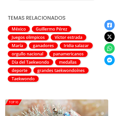
TEMAS RELACIONADOS
México
Guillermo Pérez
Juegos olimpicos
Víctor estrada
María
ganadores
Iridia salazar
orgullo nacional
panamericanos
Día del Taekwondo
medallas
deporte
grandes taekwondoínes
Taekwondo
TOP 10