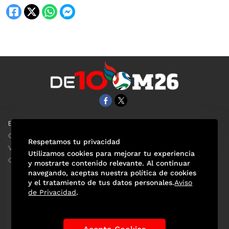
EL UNIVERSAL
Aviso Oportuno
Clase
Obituarios
Respetamos tu privacidad
ViveUSA
Consultas
Utilizamos cookies para mejorar tu experiencia
Confabulario
y mostrarte contenido relevante. Al continuar
navegando, aceptas nuestra política de cookies
y el tratamiento de tus datos personales.
Aviso
de Privacidad
.
Selección Mexicana
Actualidad Mundialista
Historia de los Mundiales
Lo viral
Anécdotas Mundialistas