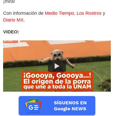
¡mira!
Con información de
Medio Tiempo
,
Los Rostros
y
Diario MX
.
VIDEO: