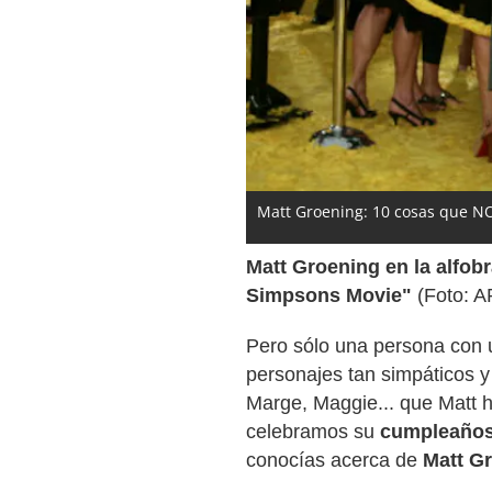
Matt Groening: 10 cosas que N
Matt Groening en la alfobr
Simpsons Movie"
(Foto: A
Pero sólo una persona con u
personajes tan simpáticos y
Marge, Maggie... que Matt 
celebramos su
cumpleaños
conocías acerca de
Matt G