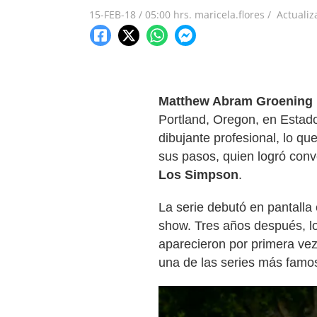
15-FEB-18
/
05:00 hrs.
maricela.flores /
Actuali
Matthew Abram Groening
Portland, Oregon, en Estad
dibujante profesional, lo q
sus pasos, quien logró conv
Los Simpson
.
La serie debutó en pantalla
show. Tres años después, l
aparecieron por primera vez
una de las series más famo