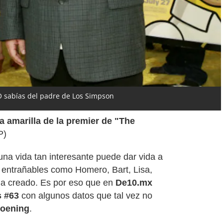
O sabías del padre de Los Simpson
a amarilla de la premier de
"The
P)
na vida tan interesante puede dar vida a
 entrañables como Homero, Bart, Lisa,
ha creado. Es por eso que en
De10.mx
 #63
con algunos datos que tal vez no
roening
.