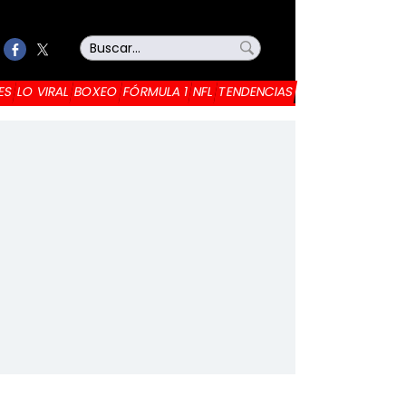
ES
LO VIRAL
BOXEO
FÓRMULA 1
NFL
TENDENCIAS