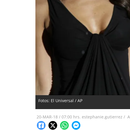
Fotos: El Universal / AP
20-MAR-18
/
07:00 hrs.
estephanie.gutierrez /
A