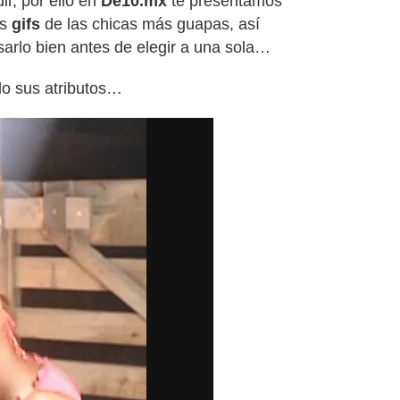
ir, por ello en
De10.mx
te presentamos
es
gifs
de las chicas más guapas, así
arlo bien antes de elegir a una sola…
o sus atributos…