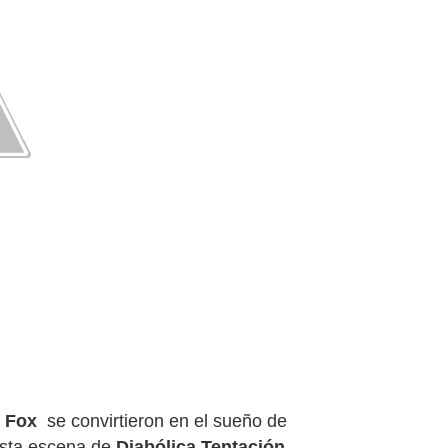
 Fox
se convirtieron en el sueño de
sta escena de
Diabólica Tentación...