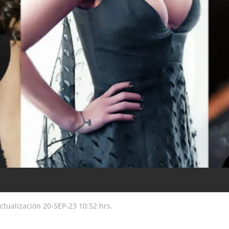
ctualización
20-SEP-23
10:52 hrs.