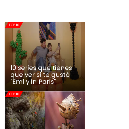
TOP 10
10 series que tienes
que ver si te gustó
"Emily in Paris"
TOP 10