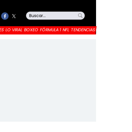
ES
LO VIRAL
BOXEO
FÓRMULA 1
NFL
TENDENCIAS