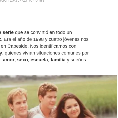
zación
20-SEP-23
10:40 hrs.
a
serie
que se convirtió en todo un
k
. Era el año de 1998 y cuatro jóvenes nos
 en Capeside. Nos identificamos con
y
, quienes vivían situaciones comunes por
a:
amor
,
sexo
,
escuela
,
familia
y sueños