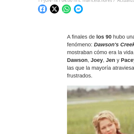
11-JUN-18
/
04:00 hrs.
maricela.flores /
Actuali
A finales de
los 90
hubo un
fenómeno:
Dawson's Cree
mostraban cómo era la vida
Dawson
,
Joey
,
Jen
y
Pace
las que la mayoría atravies
frustrados.