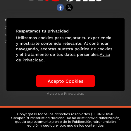
EL UNIVERSAL
Aviso Oportuno
Clase
Obituarios
Respetamos tu privacidad
ViveUSA
Consultas
Utilizamos cookies para mejorar tu experiencia
Confabulario
y mostrarte contenido relevante. Al continuar
navegando, aceptas nuestra política de cookies
y el tratamiento de tus datos personales.
Aviso
de Privacidad
.
Selección Mexicana
Actualidad Mundialista
Historia de los Mundiales
Lo viral
Anécdotas Mundialistas
Acepto Cookies
Las Sedes
Las Figuras
Tendencias
Directorio
Consultas
Aviso de Privacidad
Copyright © Todos los derechos reservados | EL UNIVERSAL,
Compañía Periodística Nacional. De no existir previa autorización,
queda expresamente prohibida la Publicación, retransmisión,
edición y cualquier otro uso de los contenidos