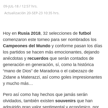
09-JUL-18
/
12:57 hrs.
Actualización
20-SEP-23
10:35 hrs.
Hoy en
Rusia 2018
, 32 selecciones de
futbol
comenzaron este torneo para ser nombrados los
Campeones del Mundo
y conforme pasan los días
los partidos se hacen más
emocionantes, dejando
anécdotas y
recuerdos
que serán contados de
generación en generación, sí, como la histórica
“mano de Dios” de Maradona o el cabezazo de
Zidane a Materazzi, así como goles impresionantes
y mucho más…
Pero así como hay hechos que jamás serán
olvidados, también existen
souvenirs
que han
adquirido gran valor sentimental y económico, por