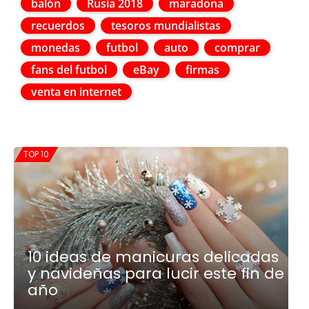
balón
Rusia 2018
maradona
recuerdos
tesoros mundialistas
monedas
futbol
auto
comprar
fans del futbol
eBay
firmas
venta en internet
TOP 10
10 ideas de manicuras delicadas
y navideñas para lucir este fin de
año