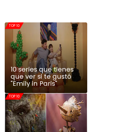
TOP 10
10 series que tienes
que ver si te gustó
"Emily in Paris"
TOP 10