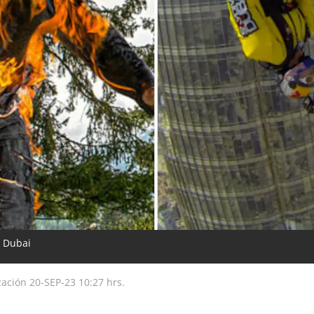
e Dubai
zación
20-SEP-23
10:27 hrs.