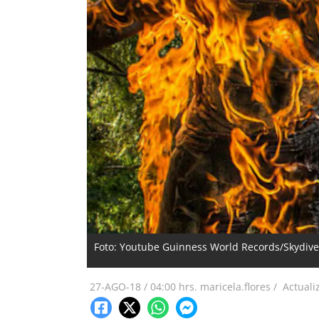
Foto: Youtube Guinness World Records/Skydiv
27-AGO-18
/
04:00 hrs.
maricela.flores /
Actuali