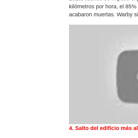
kilómetros por hora, el 85% 
acabaron muertas. Warby sig
4. Salto del edificio más a