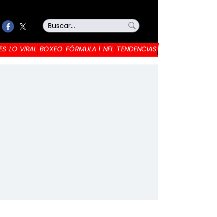
ES
LO VIRAL
BOXEO
FÓRMULA 1
NFL
TENDENCIAS