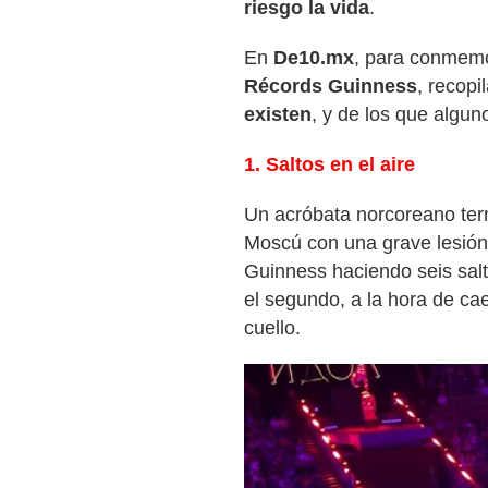
riesgo la vida
.
En
De10.mx
, para conmemo
Récords Guinness
, recop
existen
, y de los que algun
1. Saltos en el aire
Un acróbata norcoreano term
Moscú con una grave lesión,
Guinness haciendo seis saltos
el segundo, a la hora de ca
cuello.