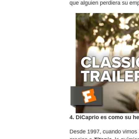
que alguien perdiera su emp
4. DiCaprio es como su h
Desde 1997, cuando vimos a