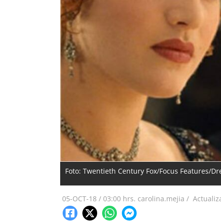
Foto: Twentieth Century Fox/Focus Features/
05-OCT-18
/
03:00 hrs.
carolina.mejia /
Actuali