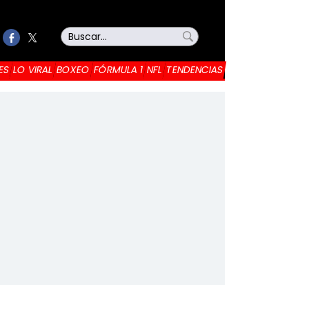
ES
LO VIRAL
BOXEO
FÓRMULA 1
NFL
TENDENCIAS