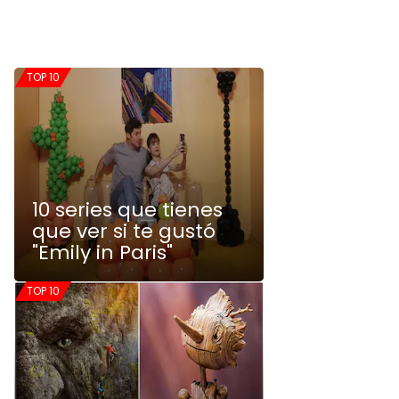
TOP 10
10 series que tienes
que ver si te gustó
"Emily in Paris"
TOP 10