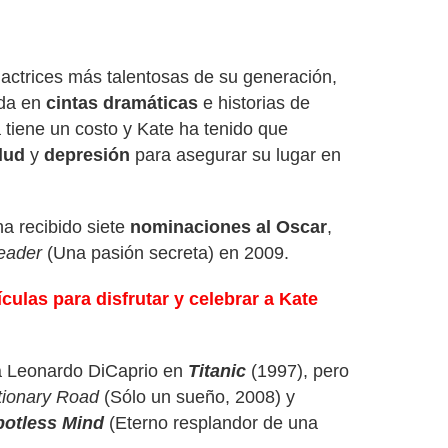
actrices más talentosas de su generación,
ada en
cintas dramáticas
e historias de
tiene un costo y Kate ha tenido que
lud
y
depresión
para asegurar su lugar en
ha recibido siete
nominaciones al Oscar
,
eader
(Una pasión secreta) en 2009.
ículas para disfrutar y celebrar a Kate
a Leonardo DiCaprio en
Titanic
(1997), pero
tionary Road
(Sólo un sueño, 2008) y
potless Mind
(Eterno resplandor de una