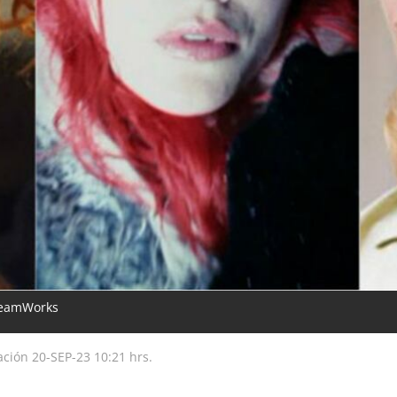
DreamWorks
zación
20-SEP-23
10:21 hrs.