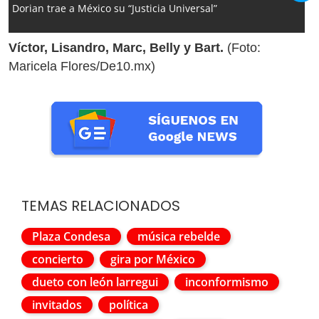
Dorian trae a México su “Justicia Universal”
Víctor, Lisandro, Marc, Belly y Bart.
(Foto:
Maricela Flores/De10.mx)
TEMAS RELACIONADOS
Plaza Condesa
música rebelde
concierto
gira por México
dueto con león larregui
inconformismo
invitados
política