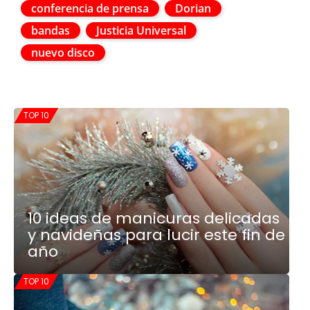
conferencia de prensa
Dorian
bandas
Justicia Universal
nuevo disco
TOP 10
10 ideas de manicuras delicadas
y navideñas para lucir este fin de
año
TOP 10