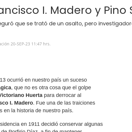
ancisco I. Madero y Pino
guró que se trató de un asalto, pero investigadore
zación
20-SEP-23
11:47 hrs.
913 ocurrió en nuestro país un suceso
ágica
, que no es otra cosa que el golpe
Victoriano Huerta
para derrocar al
sco I. Madero
. Fue una de las traiciones
 en la historia de nuestro país.
idencia en 1911 decidió conservar algunas
 de Porfirio Díaz, a fin de mantener