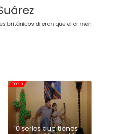
 Suárez
s británicos dijeron que el crimen
TOP 10
10 series que tienes