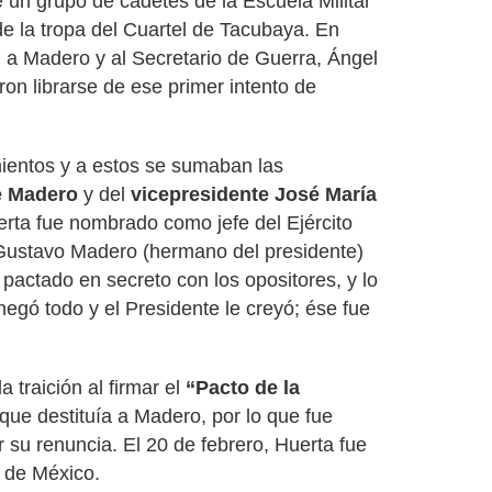
e un grupo de cadetes de la Escuela Militar
de la tropa del Cuartel de Tacubaya. En
 a Madero y al Secretario de Guerra, Ángel
on librarse de ese primer intento de
mientos y a estos se sumaban las
e Madero
y del
vicepresidente José María
erta fue nombrado como jefe del Ejército
 Gustavo Madero (hermano del presidente)
pactado en secreto con los opositores, y lo
egó todo y el Presidente le creyó; ése fue
 traición al firmar el
“Pacto de la
que destituía a Madero, por lo que fue
 su renuncia. El 20 de febrero, Huerta fue
 de México.