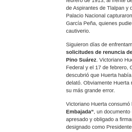
febrero de 1913, al frente d
de Aspirantes de Tlalpan y 
Palacio Nacional capturaron
García Peña, quienes pudier
cautiverio.
Siguieron días de enfrenta
solicitudes de renuncia d
Pino Suárez
. Victoriano Hu
Federal y el 17 de febrero,
descubrió que Huerta había 
delató. Obviamente Huerta n
su más grande error.
Victoriano Huerta consumó la
Embajada”
, un documento 
apresado y obligado a firmar
designado como Presidente