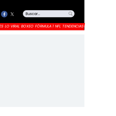
ES
LO VIRAL
BOXEO
FÓRMULA 1
NFL
TENDENCIAS