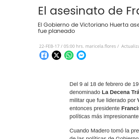
El asesinato de Fr
El Gobierno de Victoriano Huerta ase
fue planeado
22-FEB-17
/
05:00 hrs.
maricela.flores /
Actuali
Del 9 al 18 de febrero de 1
denominado
La Decena Tr
militar que fue liderado por
entonces presidente
Franci
políticas más impresionantes
Cuando Madero tomó la pres
de las políticas de Gobierno