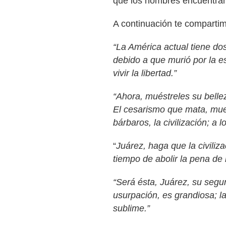
que los hombres encuentran
A continuación te compartim
“La América actual tiene d
debido a que murió por la e
vivir la libertad.”
“Ahora, muéstreles su bellez
El cesarismo que mata, mues
bárbaros, la civilización; a l
“
Juárez, haga que la civiliz
tiempo de abolir la pena de 
“Será ésta, Juárez, su segun
usurpación, es grandiosa; l
sublime.”