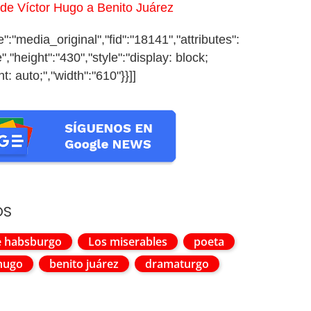
 de Víctor Hugo a Benito Juárez
:"media_original","fid":"18141","attributes":
","height":"430","style":"display: block;
t: auto;","width":"610"}}]]
OS
e habsburgo
Los miserables
poeta
 hugo
benito juárez
dramaturgo