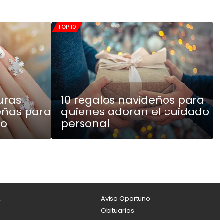
TOP 10
uras
10 regalos navideños para
eñas para
quienes adoran el cuidado
ño
personal
L
Aviso Oportuno
Obituarios