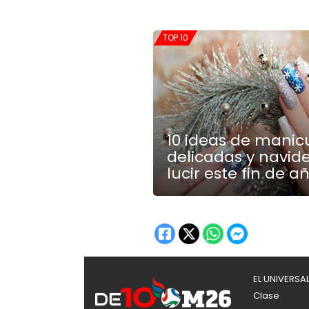
TOP 10
10 ideas de manic
delicadas y navid
lucir este fin de a
EL UNIVERSA
Clase