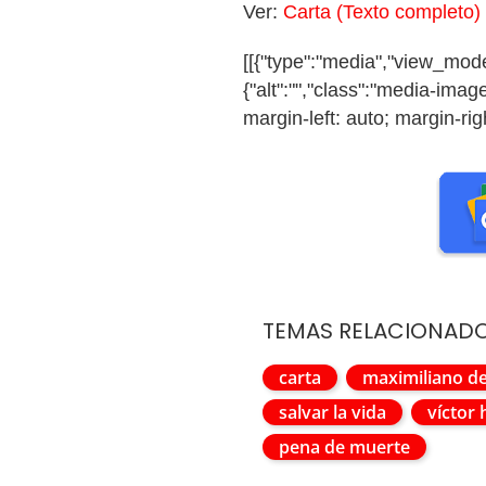
Ver:
Carta (Texto completo)
[[{"type":"media","view_mode"
{"alt":"","class":"media-image
margin-left: auto; margin-righ
TEMAS RELACIONAD
carta
maximiliano d
salvar la vida
víctor
pena de muerte