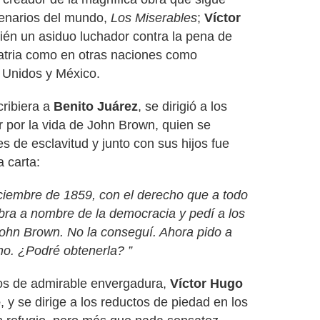
enarios del mundo,
Los Miserables
;
Víctor
én un asiduo luchador contra la pena de
patria como en otras naciones como
 Unidos y México.
ribiera a
Benito Juárez
, se dirigió a los
 por la vida de John Brown, quien se
es de esclavitud y junto con sus hijos fue
 carta:
ciembre de 1859, con el derecho que a todo
bra a nombre de la democracia y pedí a los
John Brown. No la conseguí. Ahora pido a
no. ¿Podré obtenerla? ”
os de admirable envergadura,
Víctor Hugo
e
, y se dirige a los reductos de piedad en los