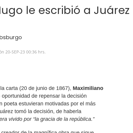
Hugo le escribió a Juárez
absburgo
ión
20-SEP-23
00:36 hrs.
la carta (20 de junio de 1867),
Maximiliano
o oportunidad de repensar la decisión
n poeta estuvieran motivadas por el más
Juárez tomó la decisión, de haberla
a vivido por “la gracia de la república.”
 creador de la magnífica obra que sigue