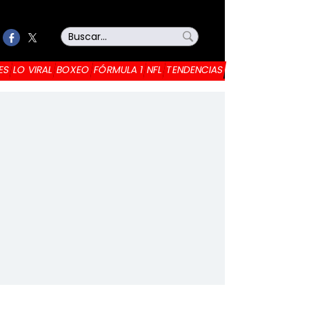
ES
LO VIRAL
BOXEO
FÓRMULA 1
NFL
TENDENCIAS