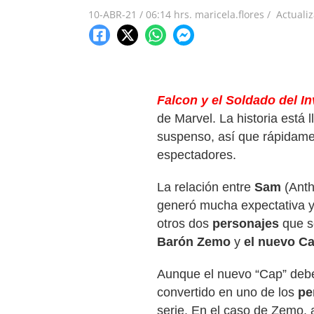
10-ABR-21
/
06:14 hrs.
maricela.flores /
Actuali
Falcon y el Soldado del In
de Marvel. La historia está
suspenso, así que rápidamen
espectadores.
La relación entre
Sam
(Anth
generó mucha expectativa y
otros dos
personajes
que se
Barón Zemo
y
el nuevo C
Aunque el nuevo “Cap” deber
convertido en uno de los
pe
serie. En el caso de Zemo, a