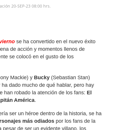
zación
20-SEP-23
08:00 hrs.
vierno
se ha convertido en el nuevo éxito
 llena de acción y momentos llenos de
te se colocó en el gusto de los
ony Mackie) y
Bucky
(Sebastian Stan)
 ha dado mucho de qué hablar, pero hay
 han robado la atención de los fans:
El
apitán América
.
ía ser un héroe dentro de la historia, se ha
rsonajes más odiados
por los fans de la
 pesar de ser un evidente villano, los