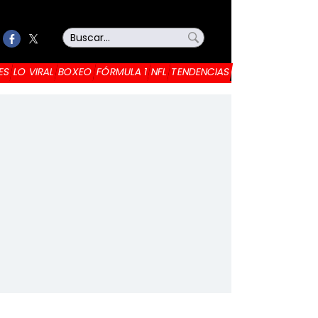
ES
LO VIRAL
BOXEO
FÓRMULA 1
NFL
TENDENCIAS