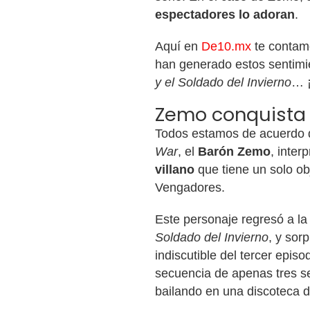
espectadores lo adoran
.
Aquí en
De10.mx
te contamo
han generado estos sentimi
y el Soldado del Invierno
… ¡
Zemo conquista a
Todos estamos de acuerdo 
War
, el
Barón Zemo
, inter
villano
que tiene un solo ob
Vengadores.
Este personaje regresó a la 
Soldado del Invierno
, y sor
indiscutible del tercer epi
secuencia de apenas tres s
bailando en una discoteca 