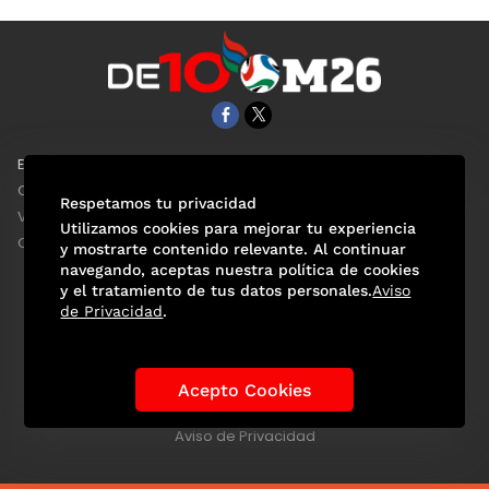
EL UNIVERSAL
Aviso Oportuno
Clase
Obituarios
Respetamos tu privacidad
ViveUSA
Consultas
Utilizamos cookies para mejorar tu experiencia
Confabulario
y mostrarte contenido relevante. Al continuar
navegando, aceptas nuestra política de cookies
y el tratamiento de tus datos personales.
Aviso
de Privacidad
.
Selección Mexicana
Actualidad Mundialista
Historia de los Mundiales
Lo viral
Anécdotas Mundialistas
Acepto Cookies
Las Sedes
Las Figuras
Tendencias
Directorio
Consultas
Aviso de Privacidad