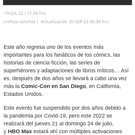
19-JUL-22
/
11:26 hrs.
cinthya.sanchez /
Actualización
20-SEP-23
06:35 hrs.
Este año regresa uno de los eventos más
importantes para los fanáticos de los cómics, las
historias de ciencia ficción, las series de
superhérores y adaptaciones de libros míticos… Así
es, después de dos años se llevará a cabo una vez
más la
Comic-Con en San Diego
, en California,
Estados Unidos.
Este evento fue suspendido por dos años debido a
la pandemia por Covid-19, pero este 2022 se
realizará del jueves 21 al domingo 24 de julio,
y
HBO Max
estará ahí con múltiples activaciones