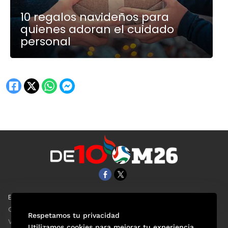
10 regalos navideños para
quienes adoran el cuidado
personal
EL UNIVERSAL
Aviso Oportuno
Clase
Obituarios
Respetamos tu privacidad
ViveUSA
Consultas
Utilizamos cookies para mejorar tu experiencia