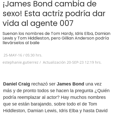
¡James Bond cambia de
sexo! Esta actriz podría dar
vida al agente 007
Suenan los nombres de Tom Hardy, Idris Elba, Damian
Lewis y Tom Hiddleston, pero Gillian Anderson podría
llevárselos al baile
25-MAY-16
/
05:30 hrs.
estephanie.gutierrez /
Actualización
20-SEP-23
12:19 hrs.
Daniel Craig
rechazó ser
James Bond
una vez
más y de pronto todos se hacen la pregunta ¿Quién
podría reemplazar al actor? Hay muchos nombres
que se están barajando, sobre todo el de Tom
Hiddleston, Damian Lewis, Idris Elba y hasta David