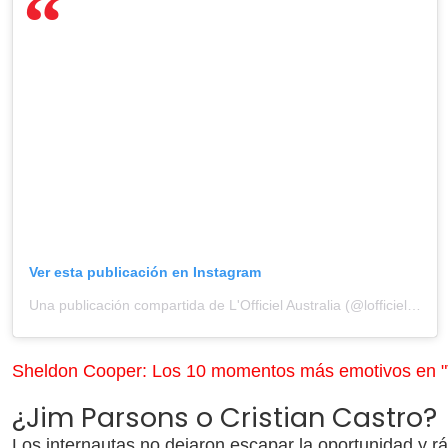
Ver esta publicación en Instagram
Una publicación compartida de L'Officiel Australia (@lofficielau)
el 
Sheldon Cooper: Los 10 momentos más emotivos en "
¿Jim Parsons o Cristian Castro?
Los internautas no dejaron escapar la oportunidad y r