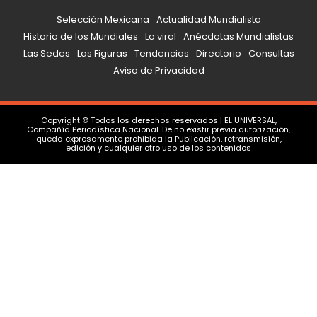
Selección Mexicana
Actualidad Mundialista
Historia de los Mundiales
Lo viral
Anécdotas Mundialistas
Las Sedes
Las Figuras
Tendencias
Directorio
Consultas
Aviso de Privacidad
Copyright © Todos los derechos reservados | EL UNIVERSAL,
Compañía Periodística Nacional. De no existir previa autorización,
queda expresamente prohibida la Publicación, retransmisión,
edición y cualquier otro uso de los contenidos