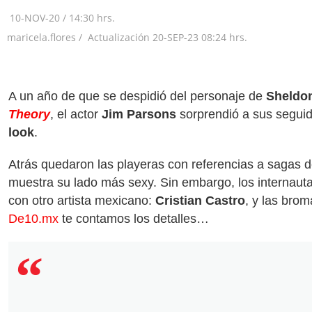
10-NOV-20
/
14:30 hrs.
maricela.flores /
Actualización
20-SEP-23
08:24 hrs.
A un año de que se despidió del personaje de
Sheldo
Theory
, el actor
Jim Parsons
sorprendió a sus seguid
look
.
Atrás quedaron las playeras con referencias a sagas 
muestra su lado más sexy. Sin embargo, los internauta
con otro artista mexicano:
Cristian Castro
, y las brom
De10.mx
te contamos los detalles…