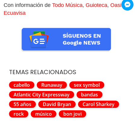
Con información de
Todo Música
,
Guioteca
,
Oasis
y
Ecuavisa
TEMAS RELACIONADOS
cabello
Runaway
sex symbol
Atlantic City Expressway
bandas
55 años
David Bryan
Carol Sharkey
rock
músico
bon jovi