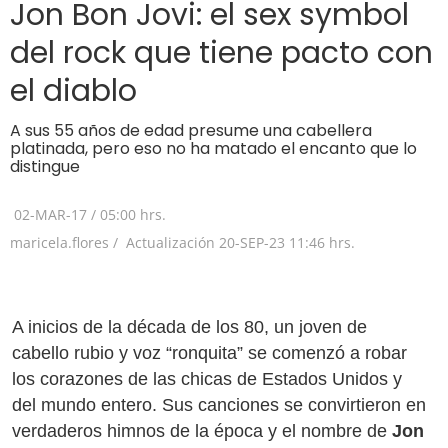
Jon Bon Jovi: el sex symbol
del rock que tiene pacto con
el diablo
A sus 55 años de edad presume una cabellera
platinada, pero eso no ha matado el encanto que lo
distingue
02-MAR-17
/
05:00 hrs.
maricela.flores /
Actualización
20-SEP-23
11:46 hrs.
A inicios de la década de los 80, un joven de
cabello rubio y voz “ronquita” se comenzó a robar
los corazones de las chicas de Estados Unidos y
del mundo entero. Sus canciones se convirtieron en
verdaderos himnos de la época y el nombre de
Jon