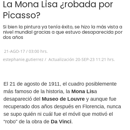
La Mona Lisa ¿robada por
Picasso?
Si bien la pintura ya tenía éxito, se hizo la más vista a
nivel mundial gracias a que estuvo desaparecida por
dos años
21-AGO-17
/
03:00 hrs.
estephanie.gutierrez /
Actualización
20-SEP-23
11:21 hrs.
El 21 de agosto de 1911, el cuadro posiblemente
más famoso de la historia, la
Mona Lis
a
desapareció del
Museo de Louvre
y aunque fue
recuperado dos años después en Florencia, nunca
se supo quién ni cuál fue el móvil que motivó el
“robo” de la obra de
Da Vinci
.