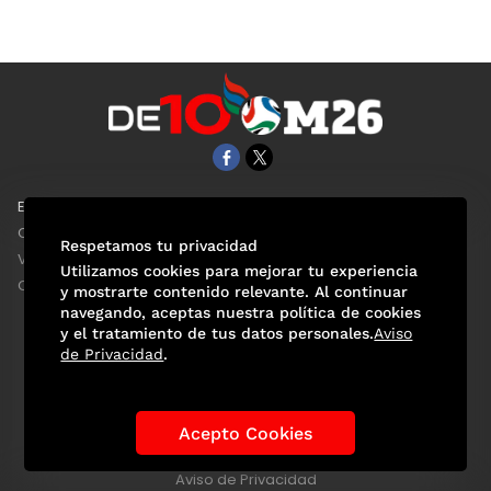
EL UNIVERSAL
Aviso Oportuno
Clase
Obituarios
Respetamos tu privacidad
ViveUSA
Consultas
Utilizamos cookies para mejorar tu experiencia
Confabulario
y mostrarte contenido relevante. Al continuar
navegando, aceptas nuestra política de cookies
y el tratamiento de tus datos personales.
Aviso
de Privacidad
.
Selección Mexicana
Actualidad Mundialista
Historia de los Mundiales
Lo viral
Anécdotas Mundialistas
Acepto Cookies
Las Sedes
Las Figuras
Tendencias
Directorio
Consultas
Aviso de Privacidad