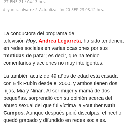
27-ENE-21
/
04:13 hrs.
deyanira.alvarez /
Actualización
20-SEP-23
08:12 hrs.
La conductora del programa de
televisión
Hoy
,
Andrea Legarreta
, ha sido tendencia
en redes sociales en varias ocasiones por sus
“
metidas de pata
”; es decir, que ha tenido
comentarios y acciones no muy inteligentes.
La también actriz de 49 años de edad está casada
con Erik Rubín desde el 2000, y ambos tienen dos
hijas, Mia y Ninan. Al ser mujer y mamá de dos
pequeñas, sorprendió con su opinión acerca del
abuso sexual del que fui víctima la youtuber
Nath
Campos
. Aunque después pidió disculpas, el hecho
quedó grabado y difundido en redes sociales.