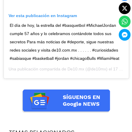
Ver esta publicación en Instagram
El día de hoy, la estrella del #basquetbol #MichaelJordan
cumple 57 años y lo celebramos contándote todos sus
secretos Para más noticias de #deporte, sigue nuestras
redes sociales y visita de10.com.mx . . . . . . #curiosidades
#sabiasque #basketball #jordan #chicagoBulls #MiamiHeat
Una publicación compartida de
De10.mx
(@de10mx) el 17 Feb, 2020 a las 10:44 PST