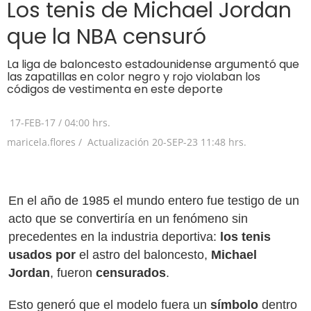
Los tenis de Michael Jordan
que la NBA censuró
La liga de baloncesto estadounidense argumentó que
las zapatillas en color negro y rojo violaban los
códigos de vestimenta en este deporte
17-FEB-17
/
04:00 hrs.
maricela.flores /
Actualización
20-SEP-23
11:48 hrs.
En el año de 1985 el mundo entero fue testigo de un
acto que se convertiría en un fenómeno sin
precedentes en la industria deportiva:
los tenis
usados por
el astro del baloncesto,
Michael
Jordan
, fueron
censurados
.
Esto generó que el modelo fuera un
símbolo
dentro