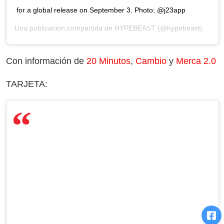
for a global release on September 3. Photo: @j23app
Una publicación compartida de
HYPEBEAST
(@hypebeast) el 21 Jul, 2016 a las 8:01 PDT
Con información de
20 Minutos
,
Cambio
y
Merca 2.0
TARJETA: