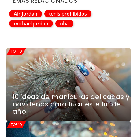
TEMAS RELACIONADOS
Air Jordan
tenis prohibidos
michael jordan
nba
TOP 10
10 ideas de manicuras delicadas y
navideñas para lucir este fin de
año
TOP 10