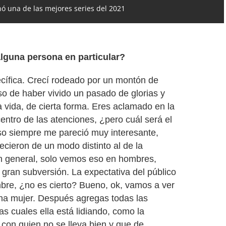
inó una de las mejores series del 2021
lguna persona en particular?
cífica. Crecí rodeado por un montón de
so de haber vivido un pasado de glorias y
 vida, de cierta forma. Eres aclamado en la
entro de las atenciones, ¿pero cuál será el
so siempre me pareció muy interesante,
ecieron de un modo distinto al de la
n general, solo vemos eso en hombres,
 gran subversión. La expectativa del público
mbre, ¿no es cierto? Bueno, ok, vamos a ver
na mujer. Después agregas todas las
s cuales ella está lidiando, como la
 con quien no se lleva bien y que de