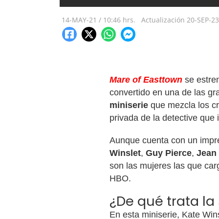
14-MAY-21
/
10:46 hrs.
Actualización
20-SEP-23
Mare of Easttown
se estre
convertido en una de las g
miniserie
que mezcla los c
privada de la detective que 
Aunque cuenta con un impr
Winslet
,
Guy Pierce
,
Jean
son las mujeres las que car
HBO.
¿De qué trata la
En esta miniserie, Kate Win