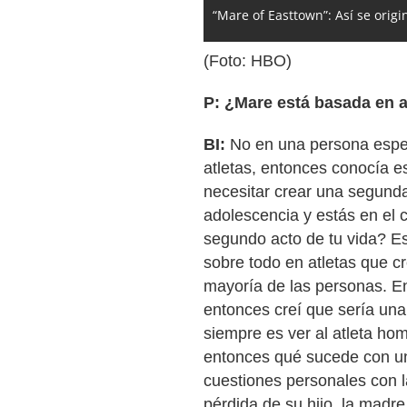
“Mare of Easttown”: Así se orig
(Foto: HBO)
P: ¿Mare está basada en a
BI:
No en una persona espe
atletas, entonces conocía e
necesitar crear una segunda
adolescencia y estás en el c
segundo acto de tu vida? E
sobre todo en atletas que cr
mayoría de las personas. E
entonces creí que sería una
siempre es ver al atleta ho
entonces qué sucede con u
cuestiones personales con la
pérdida de su hijo, la madre