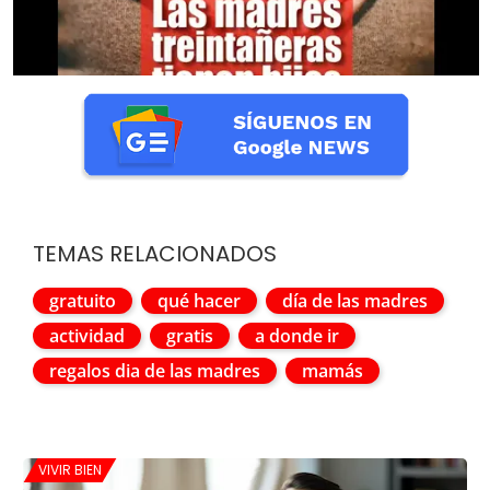
TEMAS RELACIONADOS
gratuito
qué hacer
día de las madres
actividad
gratis
a donde ir
regalos dia de las madres
mamás
VIVIR BIEN