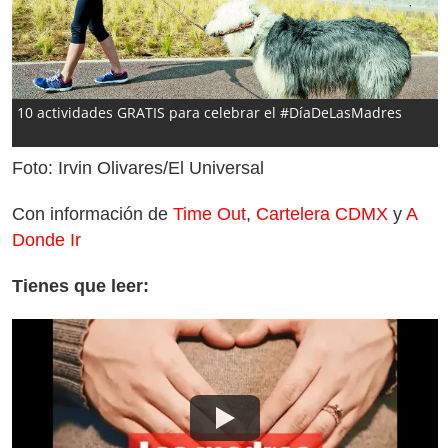
10 actividades GRATIS para celebrar el #DíaDeLasMadres
Foto: Irvin Olivares/El Universal
Con información de
Time Out
,
Cartelera CDMX
y
A
Donde Ir
Tienes que leer: