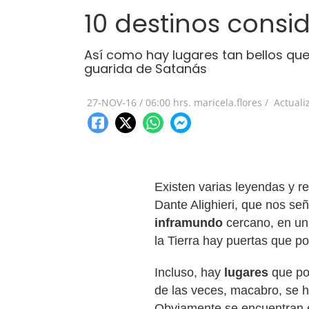
10 destinos consid
Así como hay lugares tan bellos qu
guarida de Satanás
27-NOV-16
/
06:00 hrs.
maricela.flores /
Actuali
Existen varias leyendas y r
Dante Alighieri, que nos se
inframundo
cercano, en un 
la Tierra hay puertas que po
Incluso, hay
lugares
que po
de las veces, macabro, se ha
Obviamente se encuentran e