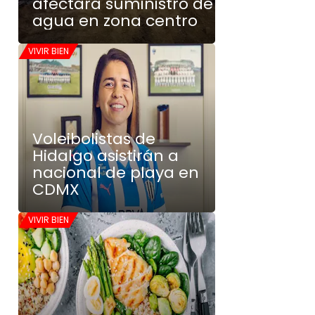
afectará suministro de
agua en zona centro
VIVIR BIEN
Voleibolistas de
Hidalgo asistirán a
nacional de playa en
CDMX
VIVIR BIEN