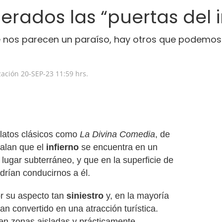
erados las “puertas del i
e nos parecen un paraíso, hay otros que podemos 
zación
20-SEP-23
11:59 hrs.
elatos clásicos como
La Divina Comedia
, de
ñalan que el
infierno
se encuentra en un
lugar subterráneo, y que en la superficie de
drían conducirnos a él.
r su aspecto tan
siniestro
y, en la mayoría
n convertido en una atracción turística.
n zonas aisladas y prácticamente