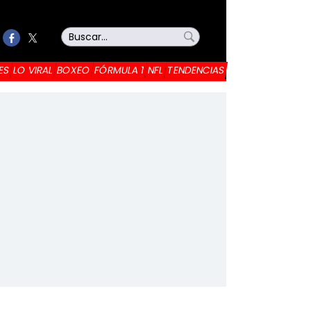
ES
LO VIRAL
BOXEO
FÓRMULA 1
NFL
TENDENCIAS