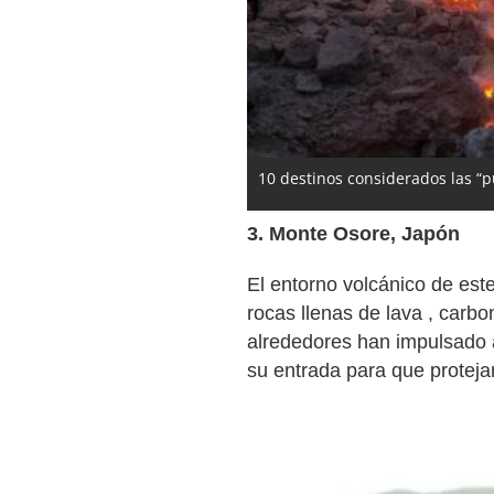
10 destinos considerados las “pu
3. Monte Osore, Japón
El entorno volcánico de est
rocas llenas de lava , carbo
alrededores han impulsado a
su entrada para que protejan