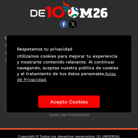
EL UNIVERSAL
Aviso Oportuno
Clase
Obituarios
Respetamos tu privacidad
ViveUSA
Consultas
Utilizamos cookies para mejorar tu experiencia
Confabulario
y mostrarte contenido relevante. Al continuar
navegando, aceptas nuestra política de cookies
y el tratamiento de tus datos personales.
Aviso
de Privacidad
.
Selección Mexicana
Actualidad Mundialista
Historia de los Mundiales
Lo viral
Anécdotas Mundialistas
Acepto Cookies
Las Sedes
Las Figuras
Tendencias
Directorio
Consultas
Aviso de Privacidad
Copyright © Todos los derechos reservados | EL UNIVERSAL,