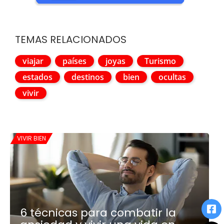
TEMAS RELACIONADOS
viajar
países
joyas
Turismo
estados
destinos
bien
ocultas
vivir
VIVIR BIEN
6 técnicas para combatir la