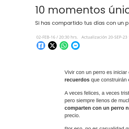
10 momentos únic
Si has compartido tus días con un
02-FEB-16
/
20:30 hrs.
Actualización
20-SEP-23
Vivir con un perro es inicia
recuerdos
que construirán 
A veces felices, a veces tri
pero siempre llenos de mu
comparten con un perro no
precio.
Por eso, no es casualidad 