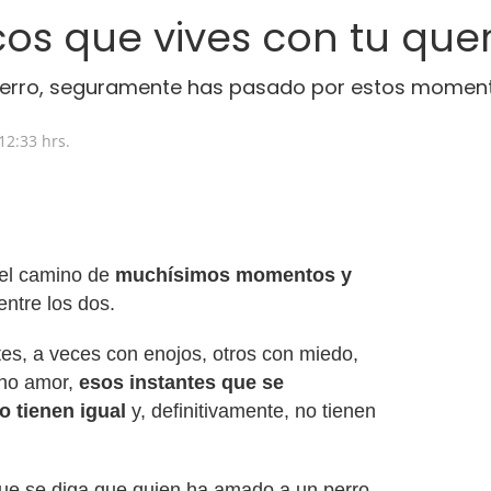
os que vives con tu quer
 perro, seguramente has pasado por estos moment
12:33 hrs.
r el camino de
muchísimos momentos y
entre los dos.
stes, a veces con enojos, otros con miedo,
cho amor,
esos instantes que se
 tienen igual
y, definitivamente, no tienen
que se diga que quien ha amado a un perro