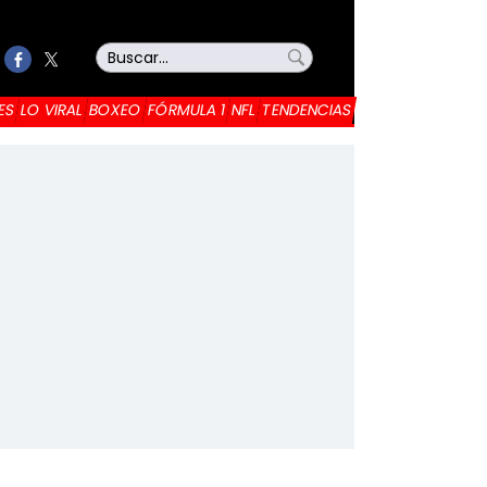
ES
LO VIRAL
BOXEO
FÓRMULA 1
NFL
TENDENCIAS